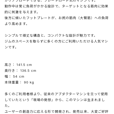
かりアプローチできる、プレートロード式のマシンです。
動作中は常に負荷がかかる設計で、ターゲットとなる筋肉に効果
的に刺激を与えます。
後方に傾いたフットプレートが、お尻の筋肉（大臀筋）への負荷
より高めます。
シンプルで頑丈な構造と、コンパクトな設計が魅力です。
ジムのスペースを取らずに多くの方にご利用いただける人気マシ
ンです。
高さ： 141.5 cm
奥行き： 136.5 cm
幅： 54 cm
本体重量： 90 kg
多くのご利用者様より、従来のアブダクターマシンを立って使用
していたという「現場の発想」から、このマシンは生まれまし
た。
ユーザーの創造力に応える形で開発され、発売以来、大変ご好評